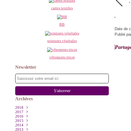
cartes textiles
BB
Date de c
Publié pa
teintures végétales
Partag
vêtements tricot
Newsletter
Archives
2018
2017
Mars
(1)
2016
Décembre
(2)
2015
Août
Novembre
(1)
(1)
2014
Juillet
Octobre
Décembre
(1)
(2)
(1)
2013
Mai
Septembre
Octobre
Décembre
(1)
(2)
(4)
(1)