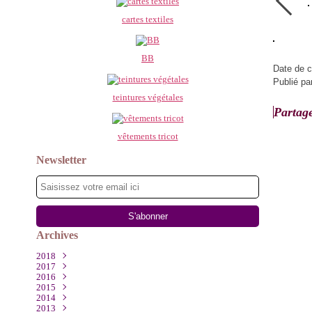
cartes textiles
BB
Date de c
Publié pa
teintures végétales
Partag
vêtements tricot
Newsletter
Archives
2018
2017
Mars
(1)
2016
Décembre
(2)
2015
Août
Novembre
(1)
(1)
2014
Juillet
Octobre
Décembre
(1)
(2)
(1)
2013
Mai
Septembre
Octobre
Décembre
(1)
(2)
(4)
(1)