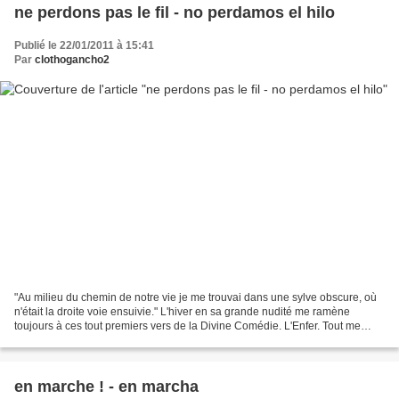
ne perdons pas le fil - no perdamos el hilo
Publié le 22/01/2011 à 15:41
Par
clothogancho2
"Au milieu du chemin de notre vie je me trouvai dans une sylve obscure, où
n'était la droite voie ensuivie." L'hiver en sa grande nudité me ramène
toujours à ces tout premiers vers de la Divine Comédie. L'Enfer. Tout me
paraît alors caverne obscure, antre...
en marche ! - en marcha