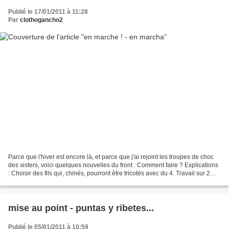
Publié le 17/01/2011 à 11:28
Par
clothogancho2
Parce que l'hiver est encore là, et parce que j'ai rejoint les troupes de choc
des sisters, voici quelques nouvelles du front : Comment faire ? Explications
: Choisir des fils qui, chinés, pourront être tricotés avec du 4. Travail sur 2
aiguilles, d'abord...
mise au point - puntas y ribetes...
Publié le 05/01/2011 à 10:59