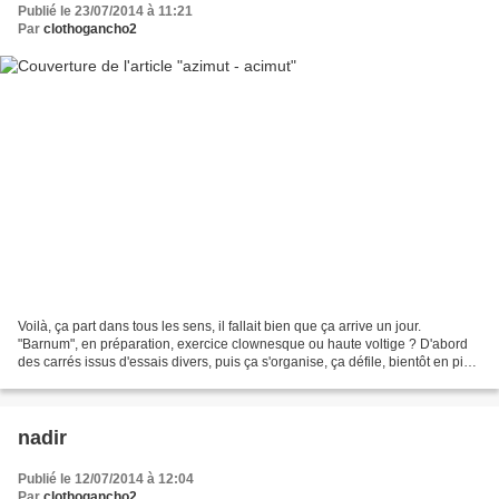
Publié le 23/07/2014 à 11:21
Par
clothogancho2
Voilà, ça part dans tous les sens, il fallait bien que ça arrive un jour.
"Barnum", en préparation, exercice clownesque ou haute voltige ? D'abord
des carrés issus d'essais divers, puis ça s'organise, ça défile, bientôt en piste
! Le grand "pestacle"...
nadir
Publié le 12/07/2014 à 12:04
Par
clothogancho2