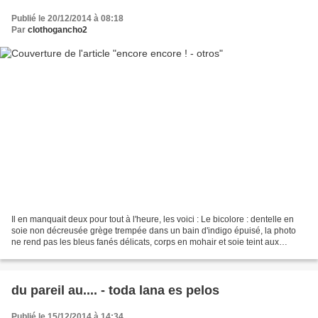
Publié le 20/12/2014 à 08:18
Par
clothogancho2
Il en manquait deux pour tout à l'heure, les voici : Le bicolore : dentelle en
soie non décreusée grège trempée dans un bain d'indigo épuisé, la photo
ne rend pas les bleus fanés délicats, corps en mohair et soie teint aux
champignons (un bronze léger)....
du pareil au.... - toda lana es pelos
Publié le 15/12/2014 à 14:34