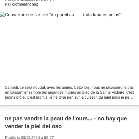
Par
clothogancho2
Samedi, ce sera nougat, avec les amies. Cette fois, nous ne jacasserons pas
en cassant ensemble les amandes mûries au pied de la Sainte Victoire, c'est
moins drôle. C'est promis, je ne dirai rien sur la cuisson du miel mais je ne
"viendrai pas les mains...
ne pas vendre la peau de l'ours... - no hay que
vender la piel del oso
Publié le 03/12/2014 à 00:27