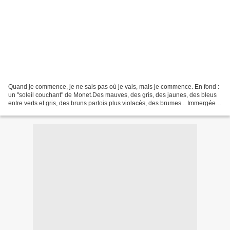
Quand je commence, je ne sais pas où je vais, mais je commence. En fond :
un "soleil couchant" de Monet.Des mauves, des gris, des jaunes, des bleus
entre verts et gris, des bruns parfois plus violacés, des brumes... Immergée
dans la couleur, je commence,...