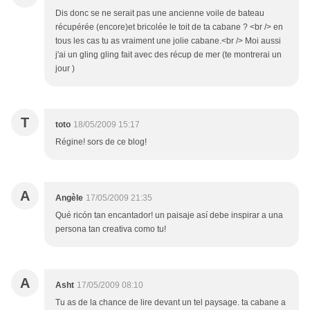
Dis donc se ne serait pas une ancienne voile de bateau
récupérée (encore)et bricolée le toit de ta cabane ? <br /> en
tous les cas tu as vraiment une jolie cabane.<br /> Moi aussi
j'ai un gling gling fait avec des récup de mer (te montrerai un
jour )
T
toto
18/05/2009 15:17
Régine! sors de ce blog!
A
Angèle
17/05/2009 21:35
Qué ricón tan encantador! un paisaje así debe inspirar a una
persona tan creativa como tu!
A
Asht
17/05/2009 08:10
Tu as de la chance de lire devant un tel paysage. ta cabane a