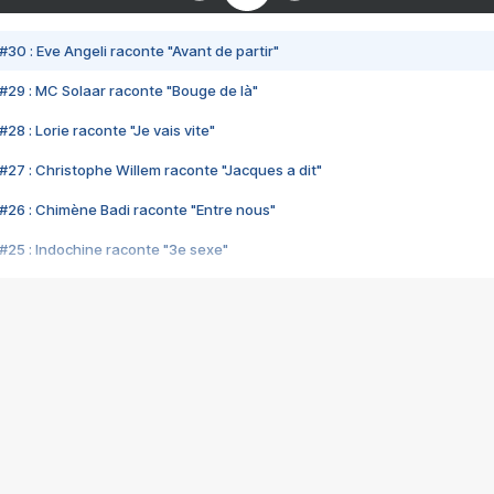
#30 : Eve Angeli raconte "Avant de partir"
#29 : MC Solaar raconte "Bouge de là"
28 : Lorie raconte "Je vais vite"
#27 : Christophe Willem raconte "Jacques a dit"
#26 : Chimène Badi raconte "Entre nous"
#25 : Indochine raconte "3e sexe"
#24 : Zaho raconte "C'est chelou"
#23 : Patrick Bruel raconte "Au café des délices"
#22 : Kyo raconte "Le chemin"
#21 : Nolwenn Leroy raconte "Cassé"
#20 : Patrick Hernandez raconte "Born to be alive"
#19 : Lorie raconte "Près de moi"