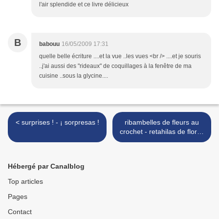
l'air splendide et ce livre délicieux
B
babouu
16/05/2009 17:31
quelle belle écriture ....et la vue ..les vues <br /> ....et je souris
..j'ai aussi des "rideaux" de coquillages à la fenêtre de ma
cuisine ..sous la glycine....
< surprises ! - ¡ sorpresas !
ribambelles de fleurs au
crochet - retahilas de flores
de ganchillo >
Hébergé par Canalblog
Top articles
Pages
Contact