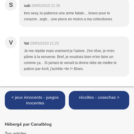
S
sab
29/05/2010 21:38
tres sexy, la patience une arme fatale.... bravo pour le
corazon...argh... une piece en moins a ma collectiones
V
Val
29/05/2010 21:25
Je me répète mais vraiment je l'adore. J'en rêve, je m'en
pâme à la renverse. Bref, je voudrais bien m'en faire un
comme ça... Si jamais te venait la divine idée de mettre le
patron par écrit, j'achète.<br /> Bises.
< jeux innocents - juegos
récoltes - cosechas >
inocentes
Hébergé par Canalblog
Top articles