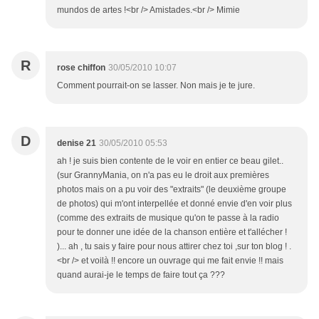
mundos de artes !<br /> Amistades.<br /> Mimie
R
rose chiffon
30/05/2010 10:07
Comment pourrait-on se lasser. Non mais je te jure.
D
denise 21
30/05/2010 05:53
ah ! je suis bien contente de le voir en entier ce beau gilet..
(sur GrannyMania, on n'a pas eu le droit aux premières
photos mais on a pu voir des "extraits" (le deuxième groupe
de photos) qui m'ont interpellée et donné envie d'en voir plus
(comme des extraits de musique qu'on te passe à la radio
pour te donner une idée de la chanson entière et t'allécher !
)... ah , tu sais y faire pour nous attirer chez toi ,sur ton blog ! .
<br /> et voilà !! encore un ouvrage qui me fait envie !! mais
quand aurai-je le temps de faire tout ça ???