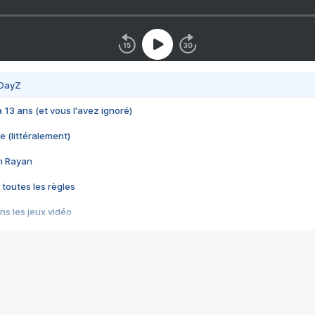
 DayZ
 a 13 ans (et vous l'avez ignoré)
e (littéralement)
im Rayan
 toutes les règles
s les jeux vidéo
us choquant de Rockstar ? - Le scandale BULLY
e plus moche de Steam
du RÊVE tourne au CAUCHEMAR
pendant 8 heures