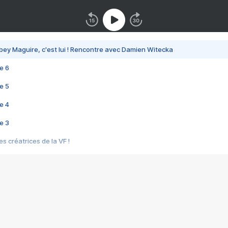
bey Maguire, c'est lui ! Rencontre avec Damien Witecka
e 6
e 5
e 4
e 3
s créatrices de la VF !
e 2
e 1
e Mektoub My Love arrive enfin ! Rencontre avec Shaïn Boumedine et Sal
i : après Toni en famille