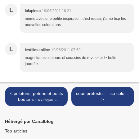
L
lolapinso
19/06/2011 16:21
même avec une petite inspiration, c'est réussi, j'aime bcp tes
nouvelles colorations.
L
lesfillescolline
19/06/2011 07:58
magnifiques couleurs et coussins de rêves.<br /> belle
journée
< pelotons, petons et petits
sous prétexte... - so color...
boutons - ovillejos,
>
piecezuelos y botoncitos
Hébergé par Canalblog
Top articles