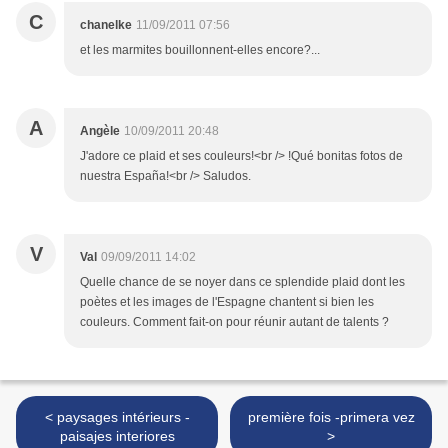
C
chanelke
11/09/2011 07:56
et les marmites bouillonnent-elles encore?...
A
Angèle
10/09/2011 20:48
J'adore ce plaid et ses couleurs!<br /> !Qué bonitas fotos de
nuestra España!<br /> Saludos.
V
Val
09/09/2011 14:02
Quelle chance de se noyer dans ce splendide plaid dont les
poètes et les images de l'Espagne chantent si bien les
couleurs. Comment fait-on pour réunir autant de talents ?
< paysages intérieurs -
première fois -primera vez
paisajes interiores
>