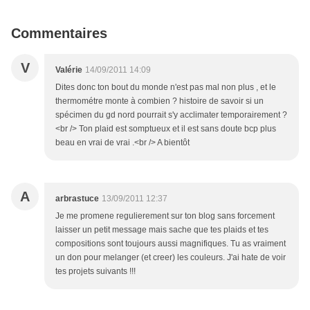
Commentaires
V
Valérie
14/09/2011 14:09
Dites donc ton bout du monde n'est pas mal non plus , et le
thermométre monte à combien ? histoire de savoir si un
spécimen du gd nord pourrait s'y acclimater temporairement ?
<br /> Ton plaid est somptueux et il est sans doute bcp plus
beau en vrai de vrai .<br /> A bientôt
A
arbrastuce
13/09/2011 12:37
Je me promene regulierement sur ton blog sans forcement
laisser un petit message mais sache que tes plaids et tes
compositions sont toujours aussi magnifiques. Tu as vraiment
un don pour melanger (et creer) les couleurs. J'ai hate de voir
tes projets suivants !!!