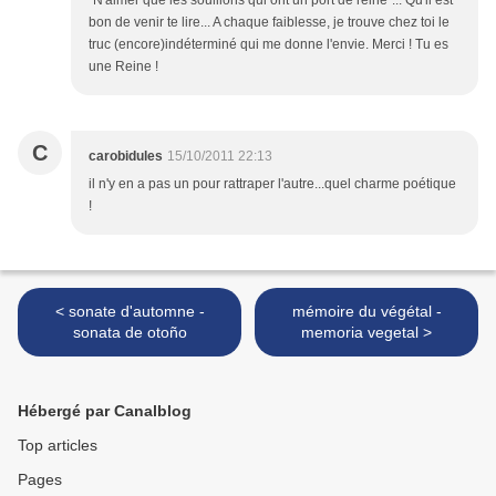
"N'aimer que les souillons qui ont un port de reine"... Qu'il est
bon de venir te lire... A chaque faiblesse, je trouve chez toi le
truc (encore)indéterminé qui me donne l'envie. Merci ! Tu es
une Reine !
C
carobidules
15/10/2011 22:13
il n'y en a pas un pour rattraper l'autre...quel charme poétique
!
< sonate d'automne -
mémoire du végétal -
sonata de otoño
memoria vegetal >
Hébergé par Canalblog
Top articles
Pages