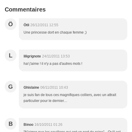
Commentaires
Ö
Ötli
26/12/2011 12:55
Une princesse dort en chaque femme ;)
L
liligrignote
24/11/2011 13:53
ha! j'aime ! il n'y a pas d'autres mots !
G
Ghislaine
06/11/2011 10:43
je suis fan de tous ces magnifiques colliers, avec un attrait
particulier pour le dernier....
B
Binoo
16/10/2011 01:26