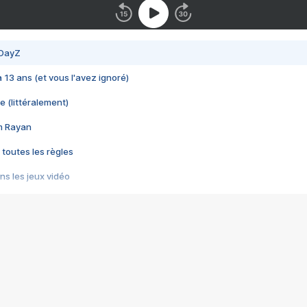
 DayZ
 a 13 ans (et vous l'avez ignoré)
e (littéralement)
im Rayan
 toutes les règles
s les jeux vidéo
us choquant de Rockstar ? - Le scandale BULLY
e plus moche de Steam
du RÊVE tourne au CAUCHEMAR
pendant 8 heures
it… à tort