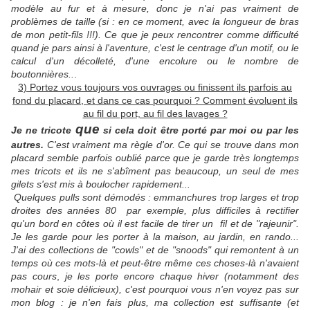
modèle au fur et à mesure, donc
je n'ai pas vraiment de
problèmes de taille (si : en ce moment, avec la longueur de bras
de mon petit-fils !!!).
Ce que je peux rencontrer comme difficulté
quand je pars ainsi à l'aventure, c'est le centrage d'un motif, ou le
calcul d'un décolleté, d'une encolure ou le nombre de
boutonnières..
.
3) Portez vous toujours vos ouvrages ou finissent ils parfois au
fond du placard, et dans ce cas pourquoi ? Comment évoluent ils
au fil du port, au fil des lavages ?
que
Je ne tricote
si cela doit être porté par moi ou par les
autres.
C'est vraiment ma règle d'or. Ce qui se trouve dans mon
placard semble parfois oublié parce que je garde très longtemps
mes tricots et ils ne s'abîment pas beaucoup, un seul de mes
gilets s'est mis à boulocher rapidement...
Quelques pulls sont démodés : emmanchures trop larges et trop
droites des années 80 par exemple, plus difficiles à rectifier
qu'un bord en côtes où il est facile de tirer un fil et de "rajeunir".
Je les garde pour les porter à la maison, au jardin, en rando...
J'ai des collections de "cowls" et de "snoods" qui remontent à un
temps où ces mots-là et peut-être même ces choses-là n'avaient
pas cours
,
je les porte encore chaque hiver (notamment des
mohair et soie délicieux), c'est pourquoi vous n'en voyez pas sur
mon blog : je n'en fais plus, ma collection est suffisante (et