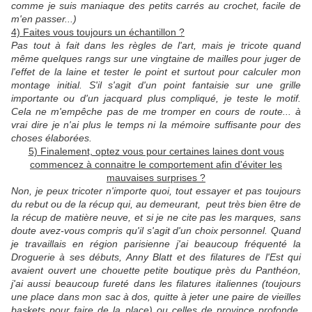
comme je suis maniaque des petits carrés au crochet, facile de
m'en passer...)
4) Faites vous toujours un échantillon ?
Pas tout à fait dans les règles de l'art, mais je tricote quand
même quelques rangs sur une vingtaine de mailles pour juger de
l'effet de la laine et tester le point et surtout pour calculer mon
montage initial. S'il s'agit d'un point fantaisie sur une grille
importante ou d'un jacquard plus compliqué, je teste le motif.
Cela ne m'empêche pas de me tromper en cours de route... à
vrai dire je n'ai plus le temps ni la mémoire suffisante pour des
choses élaborées.
5) Finalement, optez vous pour certaines laines dont vous
commencez à connaitre le comportement afin d'éviter les
mauvaises surprises ?
Non, je peux tricoter n'importe quoi, tout essayer et pas toujours
du rebut ou de la récup qui, au demeurant, peut très bien être de
la récup de matière neuve, et si je ne cite pas les marques, sans
doute avez-vous compris qu'il s'agit d'un choix personnel. Quand
je travaillais en région parisienne j'ai beaucoup fréquenté la
Droguerie à ses débuts, Anny Blatt et des filatures de l'Est qui
avaient ouvert une chouette petite boutique près du Panthéon,
j'ai aussi beaucoup fureté dans les filatures italiennes (toujours
une place dans mon sac à dos, quitte à jeter une paire de vieilles
baskets pour faire de la place) ou celles de province profonde,