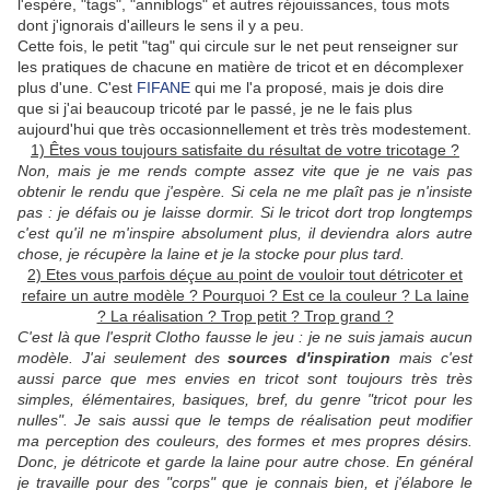
l'espère, "tags", "anniblogs" et autres réjouissances, tous mots
dont j'ignorais d'ailleurs le sens il y a peu.
Cette fois, le petit "tag" qui circule sur le net peut renseigner sur
les pratiques de chacune en matière de tricot et en décomplexer
plus d'une. C'est
FIFANE
qui me l'a proposé, mais je dois dire
que si j'ai beaucoup tricoté par le passé, je ne le fais plus
aujourd'hui que très occasionnellement et très très modestement.
1) Êtes vous toujours satisfaite du résultat de votre tricotage ?
Non, mais je me rends compte assez vite que je ne vais pas
obtenir le rendu que j'espère
. Si cela ne me plaît pas je n'insiste
pas : je défais ou je laisse dormir. Si le tricot dort trop longtemps
c'est qu'il ne m'inspire absolument plus, il deviendra alors autre
chose, je récupère la laine et je la stocke pour plus tard.
2) Etes vous parfois déçue au point de vouloir tout détricoter et
refaire un autre modèle ? Pourquoi ? Est ce la couleur ? La laine
? La réalisation ? Trop petit ? Trop grand ?
C'est là que l'esprit Clotho fausse le jeu : je ne suis jamais aucun
modèle. J'ai seulement des
sources d'inspiration
mais c'est
aussi parce que mes envies en tricot sont toujours très très
simples, élémentaires, basiques, bref, du genre "tricot pour les
nulles". Je sais aussi que le temps de réalisation peut modifier
ma perception des couleurs, des formes et mes propres désirs.
Donc, je détricote et garde la laine pour autre chose. En général
je travaille pour des "corps" que je connais bien, et j'élabore le