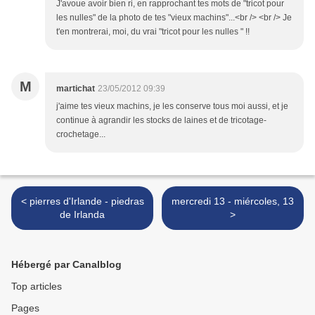
J'avoue avoir bien ri, en rapprochant tes mots de "tricot pour
les nulles" de la photo de tes "vieux machins"...<br /> <br /> Je
t'en montrerai, moi, du vrai "tricot pour les nulles " !!
M
martichat
23/05/2012 09:39
j'aime tes vieux machins, je les conserve tous moi aussi, et je
continue à agrandir les stocks de laines et de tricotage-
crochetage...
< pierres d'Irlande - piedras
mercredi 13 - miércoles, 13
de Irlanda
>
Hébergé par Canalblog
Top articles
Pages