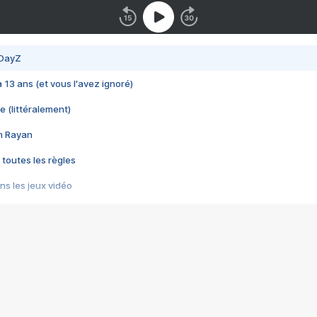
 DayZ
 a 13 ans (et vous l'avez ignoré)
e (littéralement)
im Rayan
 toutes les règles
s les jeux vidéo
us choquant de Rockstar ? - Le scandale BULLY
e plus moche de Steam
du RÊVE tourne au CAUCHEMAR
pendant 8 heures
it… à tort