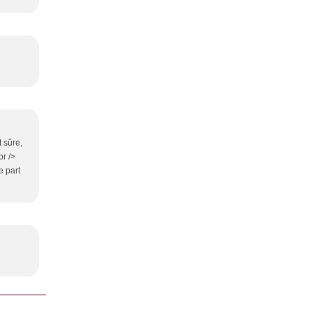
t sûre,
br />
e part