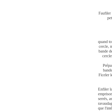
Faufiler 
pet
quand tou
cercle, 
bande de
cercle
Prépar
bande
Ficeler 
Enfiler l
emprisonn
serrés, a
ravaudag
que l'int