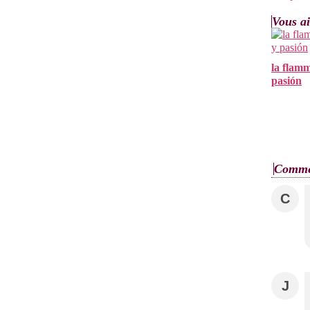
Vous ai
la flamm
pasión
Comme
C
J