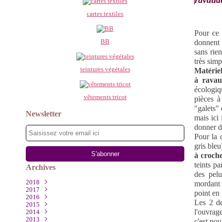
ravaude
cartes textiles
Pour ce 
BB
donnent 
sans rien
très simp
teintures végétales
Matérie
à rava
écologiq
vêtements tricot
pièces à
"galets" 
Newsletter
mais ici
donner d
Pour la 
gris ble
à croche
teints p
Archives
des pelu
2018
mordant 
2017
Mars
(1)
point en 
2016
Décembre
(2)
Les 2 de
2015
Août
Novembre
(1)
(1)
l'ouvrage
2014
Juillet
Octobre
Décembre
(1)
(2)
(1)
2013
Mai
Septembre
Octobre
Décembre
(1)
(2)
(4)
(1)
c'est pou