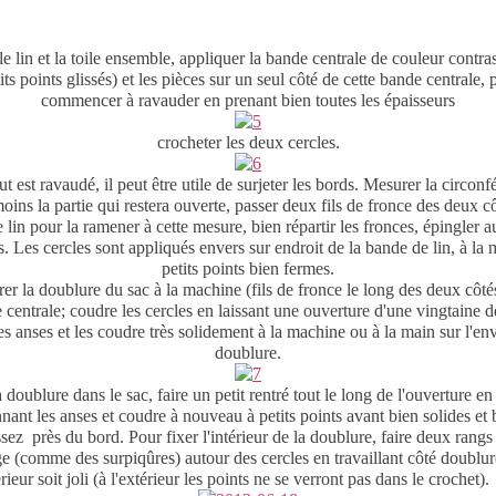
le lin et la toile ensemble, appliquer la bande centrale de couleur contras
its points glissés) et les pièces sur un seul côté de cette bande centrale, 
commencer à ravauder en prenant bien toutes les épaisseurs
crocheter les deux cercles.
t est ravaudé, il peut être utile de surjeter les bords. Mesurer la circon
moins la partie qui restera ouverte, passer deux fils de fronce des deux cô
 lin pour la ramener à cette mesure, bien répartir les fronces, épingler a
s. Les cercles sont appliqués envers sur endroit de la bande de lin, à la 
petits points bien fermes.
er la doublure du sac à la machine (fils de fronce le long des deux côté
 centrale; coudre les cercles en laissant une ouverture d'une vingtaine d
les anses et les coudre très solidement à la machine ou à la main sur l'env
doublure.
a doublure dans le sac, faire un petit rentré tout le long de l'ouverture en
ant les anses et coudre à nouveau à petits points avant bien solides et 
ssez près du bord. Pour fixer l'intérieur de la doublure, faire deux rangs
e (comme des surpiqûres) autour des cercles en travaillant côté doublu
érieur soit joli (à l'extérieur les points ne se verront pas dans le crochet).