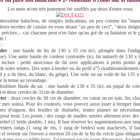
r ou faire son baluchon # 2- remendar o cómo liar el hatill
Les mots m'ont très justement été soufflés par deux d'entre vous.
deuxième baluchon, de simples indications, un peu comme les "mam
leurs recettes de cuisine en vous disant "un peu de ceci", "deux doigts
 préciser.... car chacune peut n'en faire qu'au gré de sa fantaisie et le 
le !
l
:
uder
: une bande de lin de 130 x 35 cm (ici, plongée dans l'indig
ue). Une autre bande de couleur contrastée (ici, lin naturel) de 130 x
 inclure : petits morceaux de lin avec applications à petits points g
de soies teintes. Des soies à broder ou du perlé n°5 (traditionnellement
 il y a du bleu, du blanc, du grège). Une toile ou un voile de lin 135 x
e la tenue au ravaudage.
doublure finale du sac : une bande de 130 x 35 (ici, un piqué de cot
u) et deux cercles de 31cm de diamètre.
ter
: deux cercles de 30 cm de diamètre, en coton ou en soie, lin, chan
ar mes soins). Pour les couleurs, vous pouvez aussi jouer à tremper dan
res d'oignon, des feuilles de rhubarbe, toutes plantes ne nécessita
pour tenir. Les points : des rangs de mailles serrées alternent avec des
relief (1 bride double, 1 ms). Il faut réserver les augmentations aux ra
rniers rangs (1 rang de ms, 1 rang de brides) sont inachevés, il fau
 et revenir sur l'envers à environ 20 cm de la fin du cercle (pas obligat
r éviter que ça bâille trop). J'ai terminé par un point d'écrevisse. En bref