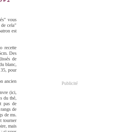
o # 2
és" vous
 de cela"
patron est
o recette
 6cm. Des
lissés de
 du blanc,
 35, pour
on ancien
Publicité
vre (ici,
s du thé,
nt pas de
 rangs de
ngs de ms.
t tourner
oire, mais
 : si vous