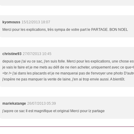
kyomouss
15/12/2013 18:07
Merci pour les explications, très sympa de votre part le PARTAGE. BON NOEL
christine93
27/07/2013 10:45
depuis que j'ai vu ce sac, j'en suis folle. Merci pour les explications, une chose es
je vais le faire et je me mets au défi de ne rien acheter, uniquement avec ce que<
<br /> j'ai dans les placards et je ne manquerai pas de t'envoyer une photo D'autr
j'espère ne pas manquer la vente de laine, j'en ai trop envie aussi. A bientôt.
mariekatange
26/07/2013 05:39
j'aqore ce sac Il est magnifique et original Merci pour lz partage