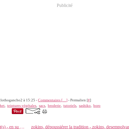
Publicité
 clothogancho2 à 15:25 -
Commentaires [
…
]
- Permalien [
#
]
het
,
teintures végétales
,
sacs
,
broderie
,
tutoriels
,
sashiko
,
boro
à point(s) - en su punto