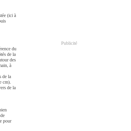
tée (ici à
puis
Publicité
férence du
tés de la
utour des
main, à
s de la
e cm).
ers de la
bien
 de
re pour