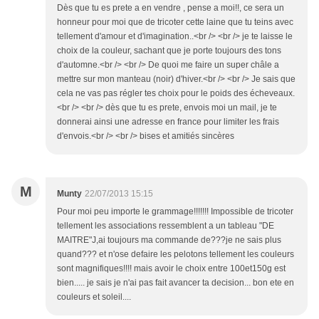
Dès que tu es prete a en vendre , pense a moi!!, ce sera un
honneur pour moi que de tricoter cette laine que tu teins avec
tellement d'amour et d'imagination..<br /> <br /> je te laisse le
choix de la couleur, sachant que je porte toujours des tons
d'automne.<br /> <br /> De quoi me faire un super châle a
mettre sur mon manteau (noir) d'hiver.<br /> <br /> Je sais que
cela ne vas pas régler tes choix pour le poids des écheveaux.
<br /> <br /> dès que tu es prete, envois moi un mail, je te
donnerai ainsi une adresse en france pour limiter les frais
d'envois.<br /> <br /> bises et amitiés sincères
M
Munty
22/07/2013 15:15
Pour moi peu importe le grammage!!!!!!! Impossible de tricoter
tellement les associations ressemblent a un tableau "DE
MAITRE"J,ai toujours ma commande de???je ne sais plus
quand??? et n'ose defaire les pelotons tellement les couleurs
sont magnifiques!!!! mais avoir le choix entre 100et150g est
bien..... je sais je n'ai pas fait avancer ta decision... bon ete en
couleurs et soleil....