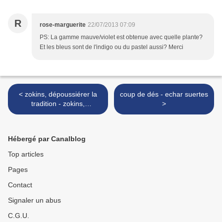
R
rose-marguerite
22/07/2013 07:09
PS: La gamme mauve/violet est obtenue avec quelle plante?
Et les bleus sont de l'indigo ou du pastel aussi? Merci
< zokins, dépoussiérer la
coup de dés - echar suertes
tradition - zokins,
>
desempolvar la tradición
Hébergé par Canalblog
Top articles
Pages
Contact
Signaler un abus
C.G.U.