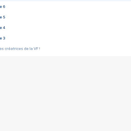
e 6
e 5
e 4
e 3
s créatrices de la VF !
e 2
e 1
e Mektoub My Love arrive enfin ! Rencontre avec Shaïn Boumedine et Sal
i : après Toni en famille
elle réalise le bouleversant Dites lui que je l'aime
ais ! Rencontre autour de Vie privée de Rebecca Zlotowski
 de Marguerite, Grave... Rencontre avec Ella Rumpf