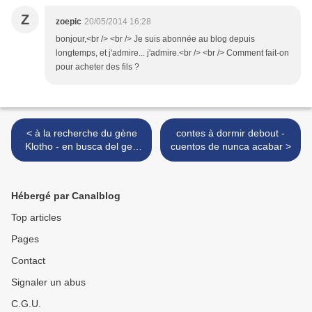
Z
zoepic
20/05/2014 16:28
bonjour,<br /> <br /> Je suis abonnée au blog depuis
longtemps, et j'admire... j'admire.<br /> <br /> Comment fait-on
pour acheter des fils ?
< à la recherche du gène
contes à dormir debout -
Klotho - en busca del gen
cuentos de nunca acabar >
Klotho
Hébergé par Canalblog
Top articles
Pages
Contact
Signaler un abus
C.G.U.