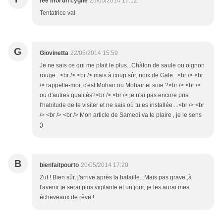
fee moi un cygne
25/05/2014 17:12
Tentatrice va!
G
Giovinetta
22/05/2014 15:59
Je ne sais ce qui me plait le plus...Châton de saule ou oignon
rouge...<br /> <br /> mais à coup sûr, noix de Gale...<br /> <br
/> rappelle-moi, c'est Mohair ou Mohair et soie ?<br /> <br />
ou d'autres qualités?<br /> <br /> je n'ai pas encore pris
l'habitude de te visiter et ne sais où tu es installée....<br /> <br
/> <br /> <br /> Mon article de Samedi va te plaire , je le sens
;)
B
bienfaitpourto
20/05/2014 17:20
Zut ! Bien sûr, j'arrive après la bataille...Mais pas grave ,à
l'avenir je serai plus vigilante et un jour, je les aurai mes
écheveaux de rêve !