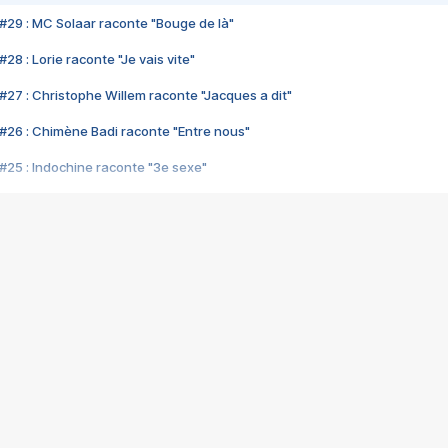
#29 : MC Solaar raconte "Bouge de là"
28 : Lorie raconte "Je vais vite"
#27 : Christophe Willem raconte "Jacques a dit"
#26 : Chimène Badi raconte "Entre nous"
#25 : Indochine raconte "3e sexe"
#24 : Zaho raconte "C'est chelou"
#23 : Patrick Bruel raconte "Au café des délices"
#22 : Kyo raconte "Le chemin"
#21 : Nolwenn Leroy raconte "Cassé"
#20 : Patrick Hernandez raconte "Born to be alive"
#19 : Lorie raconte "Près de moi"
#18 : Michael Jones raconte "A nos actes manqués" (avec Jean-Jacque