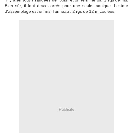
Il y a en tout 7 rangées de "pois" et on termine par 2 rgs de ms.
Bien sûr, il faut deux carrés pour une seule manique. Le tour
d'assemblage est en ms, l'anneau : 2 rgs de 12 m coulées.
Publicité