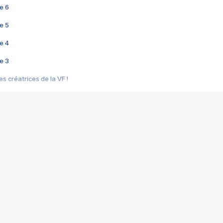
e 6
e 5
e 4
e 3
s créatrices de la VF !
e 2
e 1
e Mektoub My Love arrive enfin ! Rencontre avec Shaïn Boumedine et Sal
i : après Toni en famille
elle réalise le bouleversant Dites lui que je l'aime
ais ! Rencontre autour de Vie privée de Rebecca Zlotowski
 de Marguerite, Grave... Rencontre avec Ella Rumpf
 Les Rêveurs, un film intime sur la santé mentale