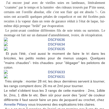
J'ai encore joué avec de vieilles soies en lambeaux, littéralement
"cramées" par le temps et la lumière -des rideaux trouvés par P'tite soeur,
certains ont l'oreille absolue, elle c'est son flair qui est absolu !-. Ces
soies ont accueilli quelques pétales de coquelicot et ont été ficelées puis
recuites à la vapeur dans un reste de garance réduit à l'état de laque, lui-
même déjà presque "brûlé" par évaporation.
Le point-avant combine différentes fils de soie teints ou surteints. Le
montage est fait sur un damassé d'ameublement, ivoire, de récupération.
Et puis l'été, c'est aussi le moment de faire le tri dans les
bricoles, les petits restes pour de menus usages. Quelques
"mains chaudes"- très chaudes- pour "dégager" les pelotons de
coton.
Très simple : monter 28 ml, les deux dernières servent à tourner,
les rangs comptent donc 26 ms et 2ml pour tourner.
Le relief s'obtient tous les 3 rangs de cette manière : 2ms, 1dble
br, 2ms, 1 dble br etc. Bien sûr pour avoir des "pois" de couleur
différente il faut savoir faire un peu de jacquard au crochet, chez
Annette Pétavy
vous trouverez des explications très claires.