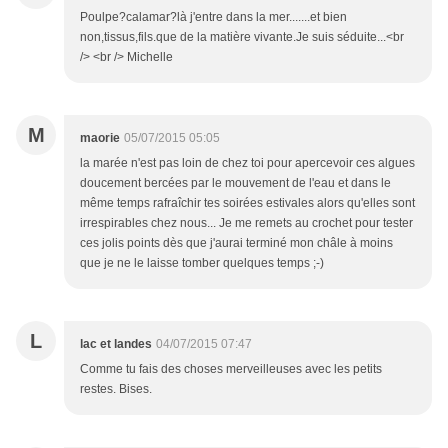
Poulpe?calamar?là j'entre dans la mer.......et bien
non,tissus,fils.que de la matière vivante.Je suis séduite...<br
/> <br /> Michelle
M
maorie
05/07/2015 05:05
la marée n'est pas loin de chez toi pour apercevoir ces algues
doucement bercées par le mouvement de l'eau et dans le
même temps rafraîchir tes soirées estivales alors qu'elles sont
irrespirables chez nous... Je me remets au crochet pour tester
ces jolis points dès que j'aurai terminé mon châle à moins
que je ne le laisse tomber quelques temps ;-)
L
lac et landes
04/07/2015 07:47
Comme tu fais des choses merveilleuses avec les petits
restes. Bises.