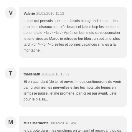
V
Valérie
20/02/2016 11:12
et moi qui pensais que tu ne faisais plus grand chose.....tes
papillons oiseaux sont trés beaux et j'aime bcp les couleurs
de ton plaid .<br /> <br /> Aprés un bon mois sans cocnexion
,et une virée au Maroc je retrouve ton blog ; un petit mot plus
tard .<br /> <br /> bisettes et bonnes vacances si tu es à la
montagne .
T
thalienath
18/02/2016 13:59
Et en attendant (de te retrouver...) nous continuerons de venir
par ici admirer tes merveilles et lire tes mots...de temps en
temps je passe...et me promène, par ici ou par avant, juste
pour le plaisir...
M
Miss Marmotte
08/02/2016 14:41
je barbote dans mes émotions en te lisant et regardant toutes