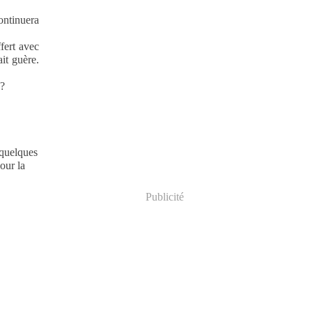
ontinuera
fert avec
it guère.
 ?
 quelques
our la
Publicité