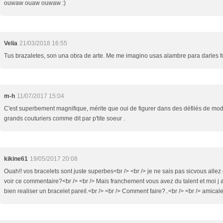
ouwaw ouaw ouwaw :)
Velia
21/03/2018 16:55
Tus brazaletes, son una obra de arte. Me me imagino usas alambre para darles f
m-h
11/07/2017 15:04
C'est superbement magnifique, mérite que oui de figurer dans des défilés de mo
grands couturiers comme dit par p'tite soeur .
kikine61
19/05/2017 20:08
Ouah!! vos bracelets sont juste superbes<br /> <br /> je ne sais pas sicvous allez
voir ce commentaire?<br /> <br /> Mais franchement vous avez du talent et moi j 
bien realiser un bracelet pareil.<br /> <br /> Comment faire?..<br /> <br /> amica