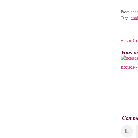
Posté par
Tags:
brod
sur C
Vous ai
nœuds -
Comme
L