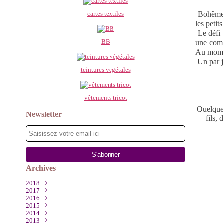
cartes textiles
Bohême, 
les petits
Le défi s
BB
une comm
Au momen
Un par jo
teintures végétales
vêtements tricot
Quelques
Newsletter
fils,
Archives
2018
2017
Mars
(1)
2016
Décembre
(2)
2015
Août
Novembre
(1)
(1)
2014
Juillet
Octobre
Décembre
(1)
(2)
(1)
2013
Mai
Septembre
Octobre
Décembre
(1)
(2)
(4)
(1)