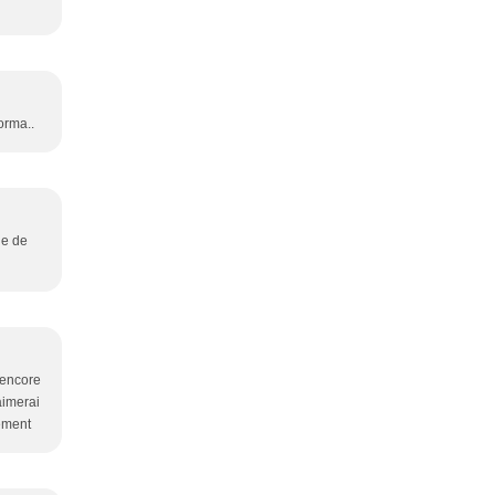
orma..
de de
 encore
aimerai
lement