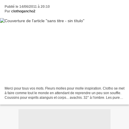
Publié le 14/06/2011 à 20:10
Par
clothogancho2
Merci pour tous vos mots. Fleurs molles pour molle inspiration. Clotho se met
à faire comme tout le monde en attendant de reprendre un peu son souffle.
Coussins pour esprits alanguis et corps... avachis. 32° à l'ombre. Les pures
soies ont donné par fermentation...