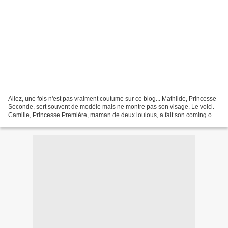
Allez, une fois n'est pas vraiment coutume sur ce blog... Mathilde, Princesse
Seconde, sert souvent de modèle mais ne montre pas son visage. Le voici.
Camille, Princesse Première, maman de deux loulous, a fait son coming out
sur la toile. quant à Clotho,...