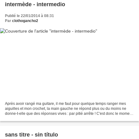
intermède - intermedio
Publié le 22/01/2014 à 08:31
Par
clothogancho2
Après avoir rangé ma guitare, il me faut pour quelque temps ranger mes
aiguilles et mon crochet, la main gauche ne répond plus ou du moins ne
donne-t-elle que des réponses vives : par pitié arrête ! C'est donc le moment
d'utiliser les tissus récoltés...
sans titre - sin título