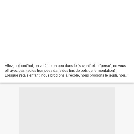
Allez, aujourd'hui, on va faire un peu dans le "savant" et le "perso", ne vous
effrayez pas. (soies trempées dans des fins de pots de fermentation)
Lorsque j'étais enfant, nous brodions à l'école, nous brodions le jeudi, nous
brodions pendant les vacances,...