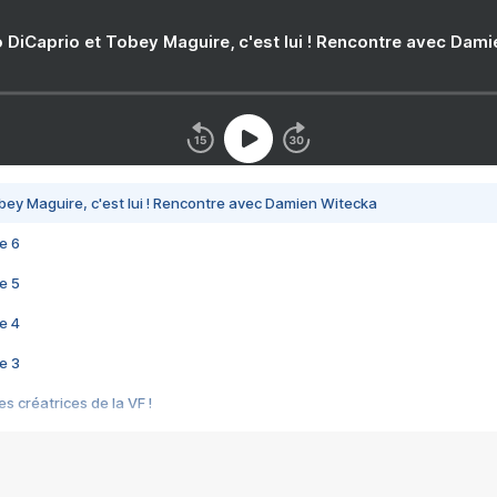
 DiCaprio et Tobey Maguire, c'est lui ! Rencontre avec Dam
bey Maguire, c'est lui ! Rencontre avec Damien Witecka
e 6
e 5
e 4
e 3
s créatrices de la VF !
e 2
e 1