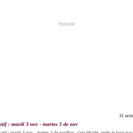
Publicité
31 oct
catif : mardi 3 nov - martes 3 de nov
Bon, c'est décidé, après le long trav