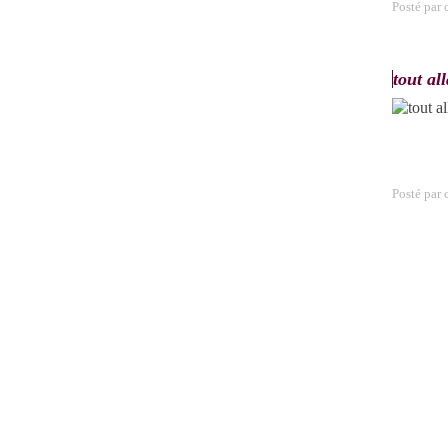
Posté par
tout all
Posté par