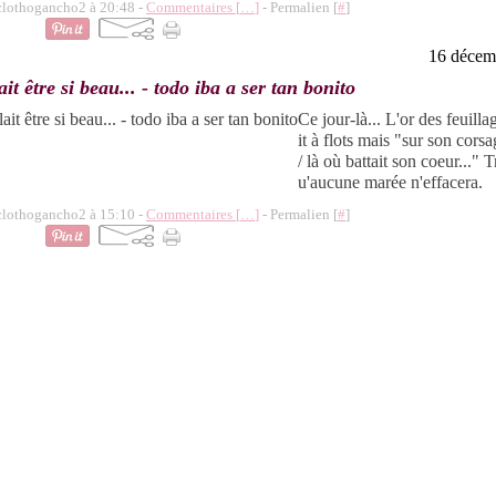
 clothogancho2 à 20:48 -
Commentaires [
…
]
- Permalien [
#
]
16 décem
ait être si beau... - todo iba a ser tan bonito
Ce jour-là... L'or des feuilla
it à flots mais "sur son cors
/ là où battait son coeur..." 
u'aucune marée n'effacera.
 clothogancho2 à 15:10 -
Commentaires [
…
]
- Permalien [
#
]