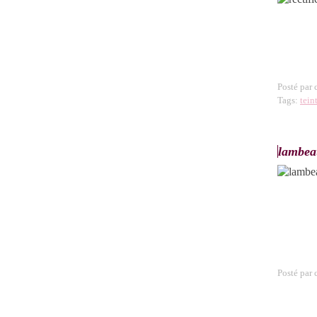
Posté par
Tags:
tein
lambeau
Posté par