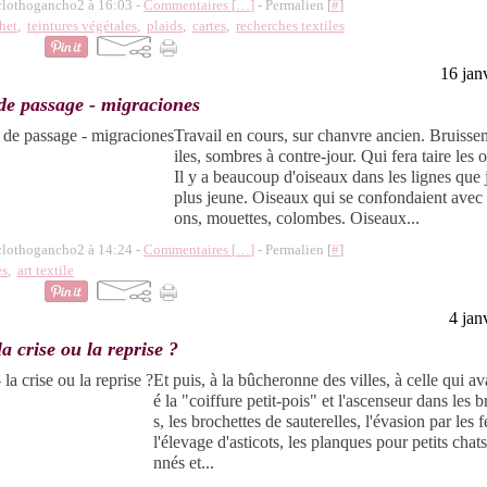
 clothogancho2 à 16:03 -
Commentaires [
…
]
- Permalien [
#
]
het
,
teintures végétales
,
plaids
,
cartes
,
recherches textiles
16 jan
 de passage - migraciones
Travail en cours, sur chanvre ancien. Bruisse
iles, sombres à contre-jour. Qui fera taire les 
Il y a beaucoup d'oiseaux dans les lignes que j
plus jeune. Oiseaux qui se confondaient avec l
ons, mouettes, colombes. Oiseaux...
 clothogancho2 à 14:24 -
Commentaires [
…
]
- Permalien [
#
]
es
,
art textile
4 jan
la crise ou la reprise ?
Et puis, à la bûcheronne des villes, à celle qui av
é la "coiffure petit-pois" et l'ascenseur dans les b
s, les brochettes de sauterelles, l'évasion par les f
l'élevage d'asticots, les planques pour petits cha
nnés et...