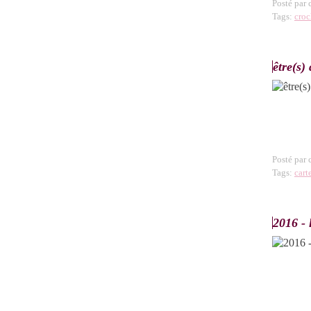
Posté par
Tags:
croc
être(s)
Posté par
Tags:
cart
2016 - 