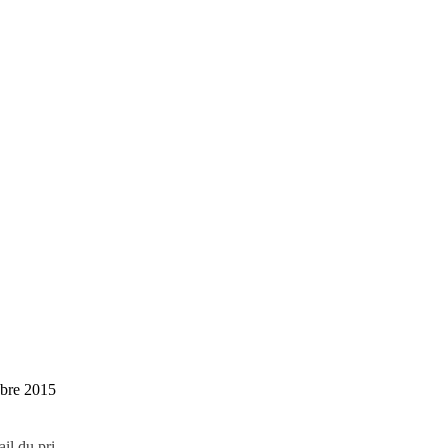
obre 2015
ail du pri