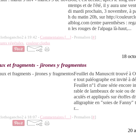
ntemps et de l'été, il y aura une ve
di mardi prochain, 3 novembre, à pa
h du matin 20h, sur http://couleurc
alblog.com (entre parenthèses : reg
n les rouges de l'alpaga là-haut,...
 clothogancho2 à 19:42 -
Commentaires [
…
]
- Permalien [
#
]
tures végétales
,
couleur clotho
18 oct
x et fragments - jirones y fragmentos
Feuillet du Manuscrit trouvé à O
e tout paléographe est invité à dé
Feuillet n°1 d'une série encore
rable de lambeaux de soie ou de
aculés et appliqués sur étoffes d
alligraphie en "soies de Fanny" t
r...
 clothogancho2 à 18:07 -
Commentaires [
…
]
- Permalien [
#
]
20 