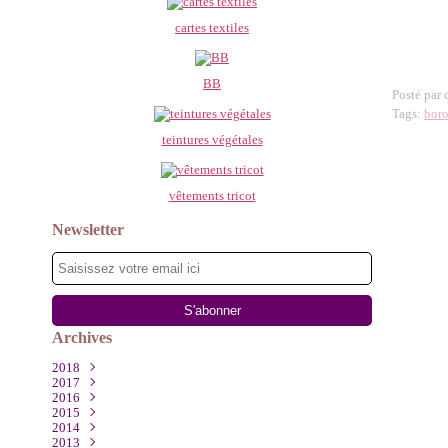
cartes textiles
BB
Posté par
Tags:
bor
teintures végétales
vêtements tricot
Newsletter
Archives
2018
2017
Mars
(1)
2016
Décembre
(2)
2015
Août
Novembre
(1)
(1)
2014
Juillet
Octobre
Décembre
(1)
(2)
(1)
2013
Mai
Septembre
Octobre
Décembre
(1)
(2)
(4)
(1)