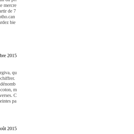
nte mercre
rtir de 7
lotho.can
ardez bie
obre 2015
rgiva, qu
chiffrer.
 indénomb
 coton, m
iverses. C
eintes pa
août 2015