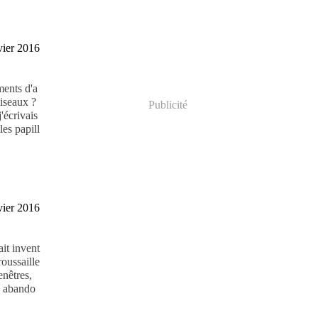
vier 2016
ments d'a
oiseaux ?
Publicité
'écrivais
es papill
vier 2016
ait invent
roussaille
enêtres,
ts abando