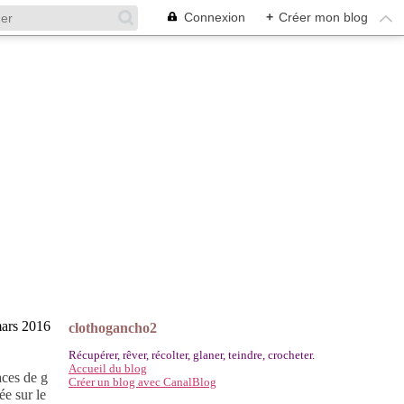
Connexion
+
Créer mon blog
ars 2016
clothogancho2
Récupérer, rêver, récolter, glaner, teindre, crocheter.
Accueil du blog
aces de g
Créer un blog avec CanalBlog
ée sur le