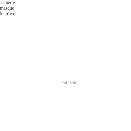
es pierre
, masque
 de m'avo
Publicité