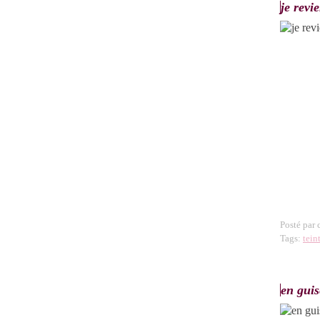
je revi
Posté par
Tags:
tein
en guis