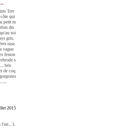
..
inis Terr
 côte qui
au petit m
rfois dis
squ'au soi
ays gris,
res rasa
la vague
es feston
 rebrode s
.. bris
et de coq
 gorgones
.....
illet 2015
l'air... L