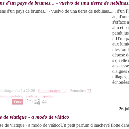
ens d'un pays de brumes... - vuelvo de una tierra de neblinas.
... d'un F
ae, d'une
s'efface 
atin et pa
paraît ju
r. D'un p
aux lumiè
ntes, où 
dépose d
s qu'elle
ans cesse.
d'algues 
uillages,
échouées.
 clothogancho2 à 22:26 -
Commentaires [
…
]
- Permalien [
#
]
tures végétales
,
broderie
,
Espagne
26 ju
e de viatique - a modo de viático
Un petit parfum d'inachevé flotte dans 