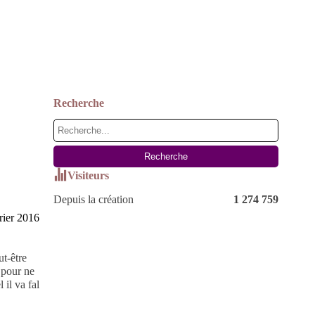
Recherche
Visiteurs
Depuis la création
1 274 759
rier 2016
ut-être
s pour ne
 il va fal