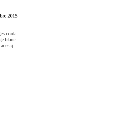
bre 2015
ges coula
age blanc
Traces q