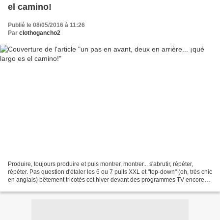
el camino!
Publié le 08/05/2016 à 11:26
Par
clothogancho2
Produire, toujours produire et puis montrer, montrer... s'abrutir, répéter,
répéter. Pas question d'étaler les 6 ou 7 pulls XXL et "top-down" (oh, très chic
en anglais) bêtement tricotés cet hiver devant des programmes TV encore
plus bêtes. Avec mes aiguilles...