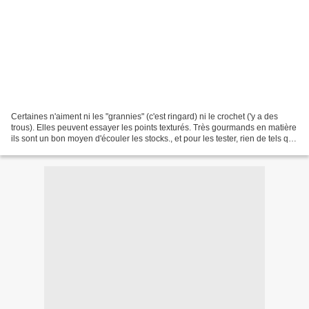
Certaines n'aiment ni les "grannies" (c'est ringard) ni le crochet ('y a des
trous). Elles peuvent essayer les points texturés. Très gourmands en matière
ils sont un bon moyen d'écouler les stocks., et pour les tester, rien de tels que
la réalisation...