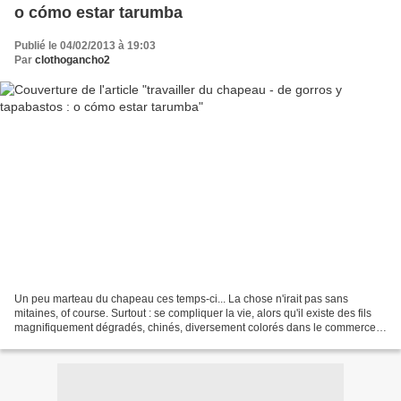
o cómo estar tarumba
Publié le 04/02/2013 à 19:03
Par
clothogancho2
Un peu marteau du chapeau ces temps-ci... La chose n'irait pas sans
mitaines, of course. Surtout : se compliquer la vie, alors qu'il existe des fils
magnifiquement dégradés, chinés, diversement colorés dans le commerce,
rester dans le "do it myself "-...