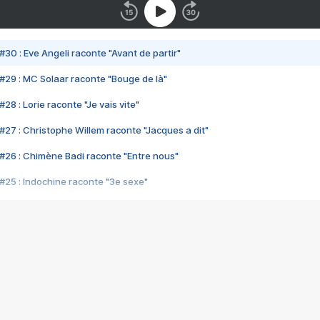
#30 : Eve Angeli raconte "Avant de partir"
#29 : MC Solaar raconte "Bouge de là"
28 : Lorie raconte "Je vais vite"
#27 : Christophe Willem raconte "Jacques a dit"
#26 : Chimène Badi raconte "Entre nous"
#25 : Indochine raconte "3e sexe"
#24 : Zaho raconte "C'est chelou"
#23 : Patrick Bruel raconte "Au café des délices"
#22 : Kyo raconte "Le chemin"
#21 : Nolwenn Leroy raconte "Cassé"
#20 : Patrick Hernandez raconte "Born to be alive"