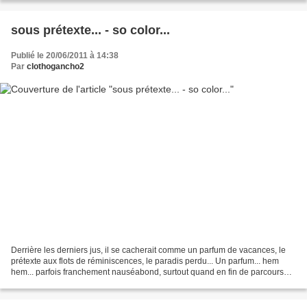
sous prétexte... - so color...
Publié le 20/06/2011 à 14:38
Par
clothogancho2
Derrière les derniers jus, il se cacherait comme un parfum de vacances, le
prétexte aux flots de réminiscences, le paradis perdu... Un parfum... hem
hem... parfois franchement nauséabond, surtout quand en fin de parcours
les potions prennent un petit...