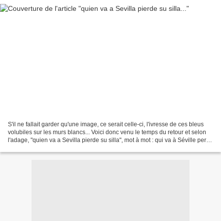
S'il ne fallait garder qu'une image, ce serait celle-ci, l'ivresse de ces bleus
volubiles sur les murs blancs... Voici donc venu le temps du retour et selon
l'adage, "quien va a Sevilla pierde su silla", mot à mot : qui va à Séville perd
sa chaise, autrement...