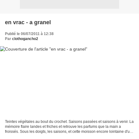
en vrac - a granel
Publié le 06/07/2011 à 12:38
Par
clothogancho2
Teintes végétales au bout du crochet. Saisons passées et saisons à venir. La
mémoire flaire landes et friches et retrouve les parfums que la main a
froissés. Sous les doigts, les saisons, et cette moisson encore lointaine d'un
temps que je ne verrai pas....