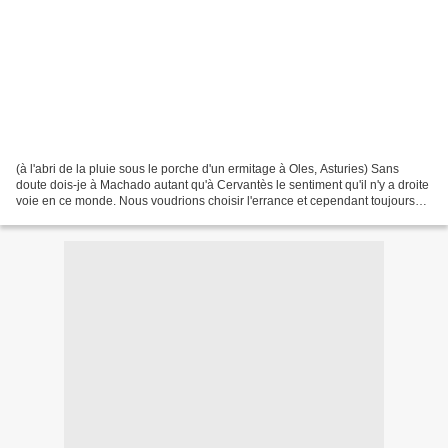
(à l'abri de la pluie sous le porche d'un ermitage à Oles, Asturies) Sans
doute dois-je à Machado autant qu'à Cervantès le sentiment qu'il n'y a droite
voie en ce monde. Nous voudrions choisir l'errance et cependant toujours
elle ramène aux mêmes auberges...