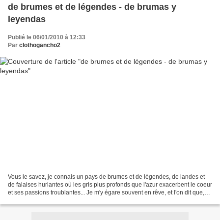
de brumes et de légendes - de brumas y
leyendas
Publié le 06/01/2010 à 12:33
Par
clothogancho2
Vous le savez, je connais un pays de brumes et de légendes, de landes et
de falaises hurlantes où les gris plus profonds que l'azur exacerbent le coeur
et ses passions troublantes... Je m'y égare souvent en rêve, et l'on dit que,
là-bas, les âmes vont...