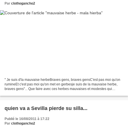
Par
clothogancho2
" Je suis d'la mauvaise herbeBraves gens, braves gensC'est pas moi qu'on
rumineEt c'est pas moi qu'on met en gerbesje suis de la mauvaise herbe,
braves gens"... Que faire avec ces herbes mauvaises et modestes qui
chuchotent et m'appellent ? Une litière...
quien va a Sevilla pierde su silla...
Publié le 16/08/2011 à 17:22
Par
clothogancho2