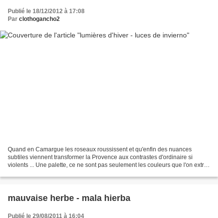
Publié le 18/12/2012 à 17:08
Par
clothogancho2
Quand en Camargue les roseaux roussissent et qu'enfin des nuances
subtiles viennent transformer la Provence aux contrastes d'ordinaire si
violents ... Une palette, ce ne sont pas seulement les couleurs que l'on extrait
pour les aligner en petites pastilles...
mauvaise herbe - mala hierba
Publié le 29/08/2011 à 16:04