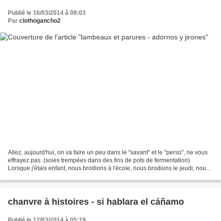
Publié le 16/03/2014 à 08:03
Par
clothogancho2
Allez, aujourd'hui, on va faire un peu dans le "savant" et le "perso", ne vous
effrayez pas. (soies trempées dans des fins de pots de fermentation)
Lorsque j'étais enfant, nous brodions à l'école, nous brodions le jeudi, nous
brodions pendant les vacances,...
chanvre à histoires - si hablara el cáñamo
Publié le 12/03/2014 à 05:19