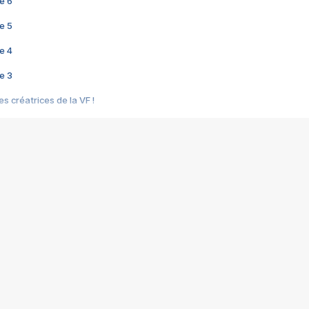
e 6
e 5
e 4
e 3
s créatrices de la VF !
e 2
e 1
e Mektoub My Love arrive enfin ! Rencontre avec Shaïn Boumedine et Sal
i : après Toni en famille
elle réalise le bouleversant Dites lui que je l'aime
ais ! Rencontre autour de Vie privée de Rebecca Zlotowski
 de Marguerite, Grave... Rencontre avec Ella Rumpf
 Les Rêveurs, un film intime sur la santé mentale