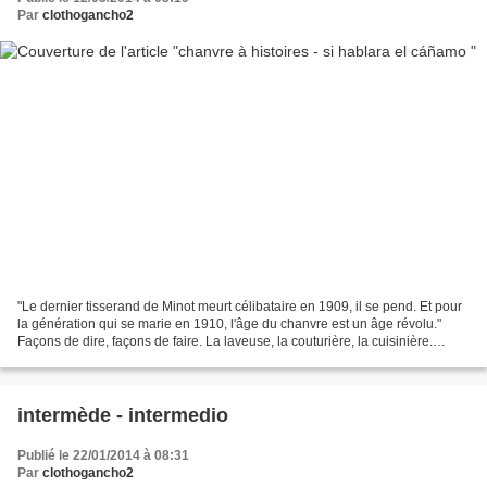
Par
clothogancho2
"Le dernier tisserand de Minot meurt célibataire en 1909, il se pend. Et pour
la génération qui se marie en 1910, l'âge du chanvre est un âge révolu."
Façons de dire, façons de faire. La laveuse, la couturière, la cuisinière.
Yvonne Verdier. Gallimard,...
intermède - intermedio
Publié le 22/01/2014 à 08:31
Par
clothogancho2