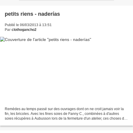
petits riens - naderías
Publié le 06/03/2013 à 13:51
Par
clothogancho2
Remèdes au temps passé sur des ouvrages dont on ne croit jamais voir la
fin, les bricoles. Avec les fines soies de Fanny C., combinées à d'autres
soies récupéres à Aubusson lors de la fermeture d'un atelier, ces choses de
rien du tout. Il faut partir...