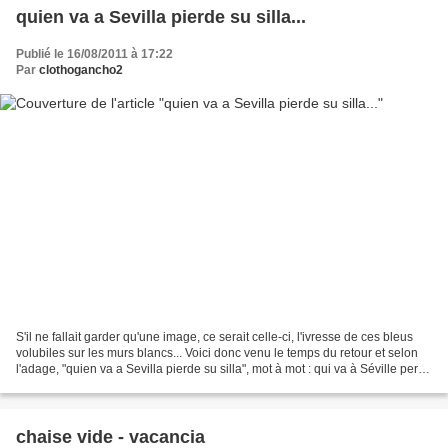
quien va a Sevilla pierde su silla...
Publié le 16/08/2011 à 17:22
Par
clothogancho2
S'il ne fallait garder qu'une image, ce serait celle-ci, l'ivresse de ces bleus
volubiles sur les murs blancs... Voici donc venu le temps du retour et selon
l'adage, "quien va a Sevilla pierde su silla", mot à mot : qui va à Séville perd
sa chaise, autrement...
chaise vide - vacancia