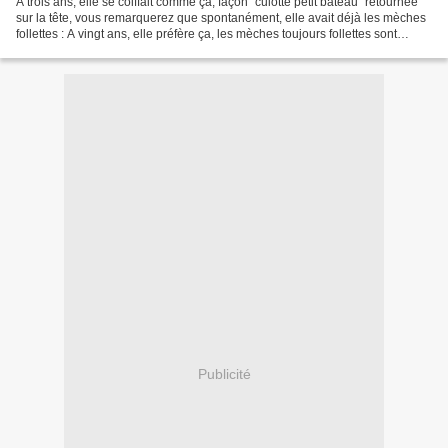
A trois ans, elle se coiffait comme ça, façon "culotte petit bateau" retournée
sur la tête, vous remarquerez que spontanément, elle avait déjà les mèches
follettes : A vingt ans, elle préfère ça, les mèches toujours follettes sont
naturellement raides...
Publicité