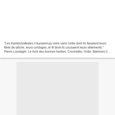
"Les Kamtschatkales n'auraient pu vivre sans l'ortie dont ils faisaient leurs
filets de pêche, leurs cordages, le fil dont ils cousaient leurs vêtements."
Pierre Lieutaghi. Le livre des bonnes herbes. Crochetée, l'ortie. Baleines (!)
en mélèze. Tricotée,...