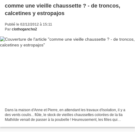
comme une vieille chaussette ? - de troncos,
calcetines y estropajos
Publié le 02/12/2012 à 15:11
Par
clothogancho2
Dans la maison d'Anne et Pierre, en attendant les travaux d'isolation, il y a
des vents coulis... flûte, le stock de vieilles chaussettes colorées de la tia
Mathilde venait de passer à la poubelle ! Heureusement, les filles qui
quittent la maison abandonnent...