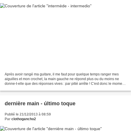
Après avoir rangé ma guitare, il me faut pour quelque temps ranger mes
aiguilles et mon crochet, la main gauche ne répond plus ou du moins ne
donne-t-elle que des réponses vives : par pitié arrête ! C'est donc le moment
d'utiliser les tissus récoltés...
dernière main - último toque
Publié le 21/12/2013 à 08:59
Par
clothogancho2