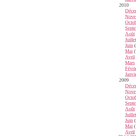
2010
Déce
Nove
Octo
Sept
Août
Juille
Juin
(
Mai
(
Avril
Mars
Févri
Janvi
2009
Déce
Nove
Octo
Sept
Août
Juille
Juin
(
Mai
(
Avril