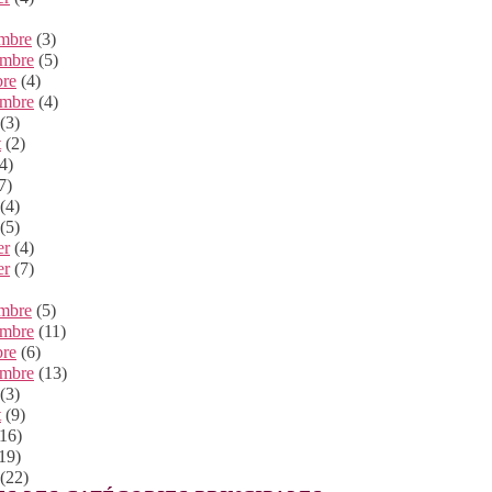
mbre
(3)
mbre
(5)
bre
(4)
embre
(4)
(3)
t
(2)
4)
7)
(4)
(5)
er
(4)
er
(7)
mbre
(5)
mbre
(11)
bre
(6)
embre
(13)
(3)
t
(9)
16)
19)
(22)