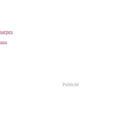
harpes
xtures
Publicité