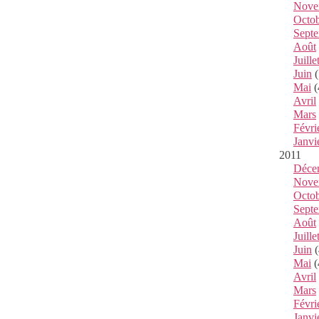
Nove
Octo
Sept
Août
Juille
Juin
(
Mai
(
Avril
Mars
Févri
Janvi
2011
Déce
Nove
Octo
Sept
Août
Juille
Juin
(
Mai
(
Avril
Mars
Févri
Janvi