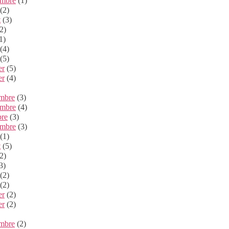
embre
(1)
(2)
t
(3)
2)
1)
(4)
(5)
er
(5)
er
(4)
mbre
(3)
mbre
(4)
bre
(3)
embre
(3)
(1)
t
(5)
2)
3)
(2)
(2)
er
(2)
er
(2)
mbre
(2)