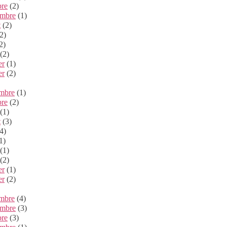
bre
(2)
embre
(1)
t
(2)
2)
2)
(2)
er
(1)
er
(2)
mbre
(1)
bre
(2)
(1)
t
(3)
4)
1)
(1)
(2)
er
(1)
er
(2)
mbre
(4)
mbre
(3)
bre
(3)