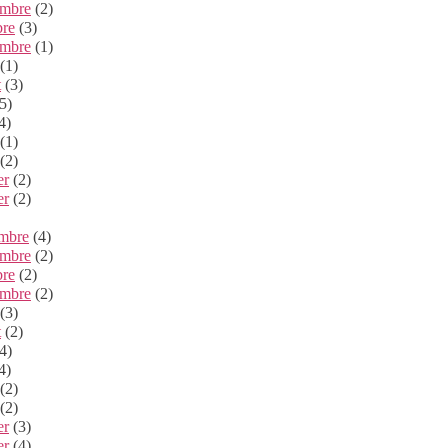
mbre
(2)
bre
(3)
embre
(1)
(1)
t
(3)
5)
4)
(1)
(2)
er
(2)
er
(2)
mbre
(4)
mbre
(2)
bre
(2)
embre
(2)
(3)
t
(2)
4)
4)
(2)
(2)
er
(3)
er
(4)