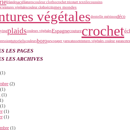
rie
sacs
coussins
couleur clotho
art textile
Irlande
filatures
crochet tricot
mes mondes
ot teintures végétalescouleur clotho
écrits
intures végétales
déco
dentelle mérinos
crochet
plaids
Espagne
éc
eying
couture
couleurs végétales
boro
tutoriels
pression
couleurs
newspaper yarn
catusse
teintures végétales couleur garance
te
S LES PAGES
S LES ARCHIVES
(1)
mbre
(2)
(1)
t
(1)
1)
(1)
er
(1)
er
(1)
mbre
(1)