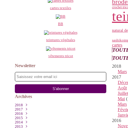
brode
crochet tric
cartes textiles
te
BB
natural d
teintures végétales
sashiko
im
cartes
TOUTE
vêtements tricot
TOUTE
Newsletter
2018
Mars
2017
Déce
Août
Juille
Archives
Mai
(
Mars
2018
2017
Mars
(1)
Févri
2016
Décembre
(2)
Janvi
2015
Août
Novembre
(1)
(1)
2016
2014
Juillet
Octobre
Décembre
(1)
(2)
(1)
Nove
2013
Mai
Septembre
Octobre
Décembre
(1)
(2)
(4)
(1)