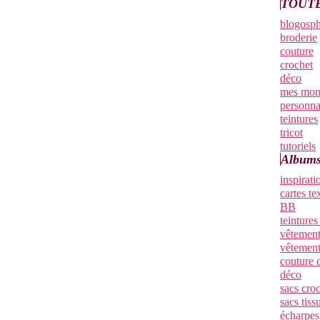
TOUTE
blogosph
broderie
couture
crochet
déco
mes mon
personn
teintures
tricot
tutoriels
Albums
inspirati
cartes tex
BB
teintures
vêtements
vêtement
couture 
déco
sacs cro
sacs tiss
écharpes