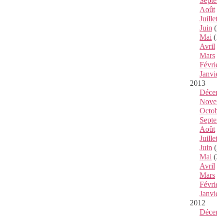
Sept
Août
Juille
Juin
(
Mai
(
Avril
Mars
Févri
Janvi
2013
Déce
Nove
Octo
Sept
Août
Juille
Juin
(
Mai
(
Avril
Mars
Févri
Janvi
2012
Déce