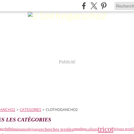
Publicité
GANCHO2
>
CATEGORIES
>
CLOTHOGANCHO2
S LES CATÉGORIES
tricot
recherches textiles
bijoux textil
bébés
mitaines
bijoux
colliers
ance
mending