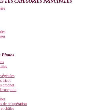
S LES CATÉGORIES PRINCIPALES
ère
des
ages
 Photos
ons
tiles
 végétales
 tricot
s crochet
d'exception
chet
us de récupération
 et châles