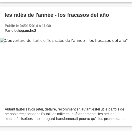
les ratés de l'année - los fracasos del año
Publié le 04/01/2014 à 11:30
Par
clothogancho2
Autant faut-il savoir jeter, défaire, recommencer, autant est-il utile parfois de
ne pas précipiter dans l'oubli les mille et un tâtonnements, les petites
mochetés isolées que le regard transformerait pourvu qu'il les prenne dans
un ensemble. Il y a une...