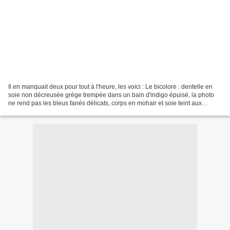
Il en manquait deux pour tout à l'heure, les voici : Le bicolore : dentelle en
soie non décreusée grège trempée dans un bain d'indigo épuisé, la photo
ne rend pas les bleus fanés délicats, corps en mohair et soie teint aux
champignons (un bronze léger)....