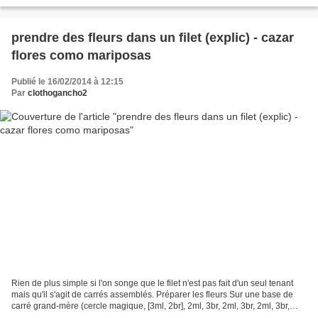
prendre des fleurs dans un filet (explic) - cazar
flores como mariposas
Publié le 16/02/2014 à 12:15
Par
clothogancho2
Rien de plus simple si l'on songe que le filet n'est pas fait d'un seul tenant
mais qu'il s'agit de carrés assemblés. Préparer les fleurs Sur une base de
carré grand-mère (cercle magique, [3ml, 2br], 2ml, 3br, 2ml, 3br, 2ml, 3br,
1ml, 1mc pour fermer),...