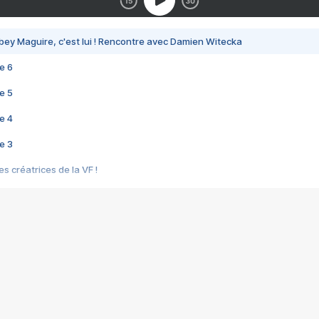
bey Maguire, c'est lui ! Rencontre avec Damien Witecka
e 6
e 5
e 4
e 3
s créatrices de la VF !
e 2
e 1
e Mektoub My Love arrive enfin ! Rencontre avec Shaïn Boumedine et Sal
i : après Toni en famille
elle réalise le bouleversant Dites lui que je l'aime