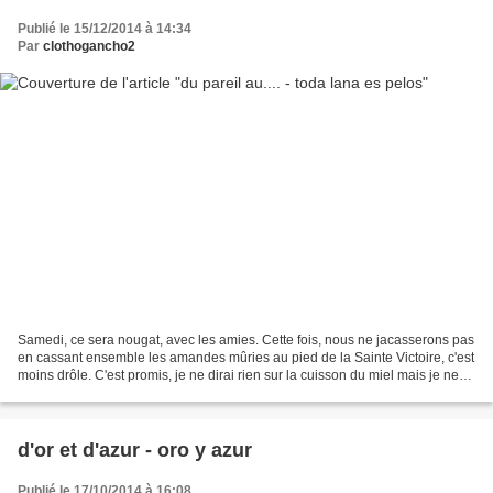
Publié le 15/12/2014 à 14:34
Par
clothogancho2
Samedi, ce sera nougat, avec les amies. Cette fois, nous ne jacasserons pas
en cassant ensemble les amandes mûries au pied de la Sainte Victoire, c'est
moins drôle. C'est promis, je ne dirai rien sur la cuisson du miel mais je ne
"viendrai pas les mains...
d'or et d'azur - oro y azur
Publié le 17/10/2014 à 16:08