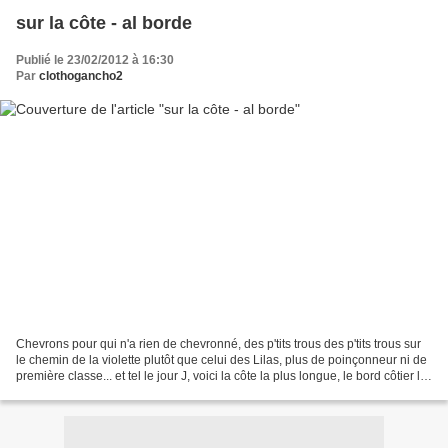
sur la côte - al borde
Publié le 23/02/2012 à 16:30
Par
clothogancho2
Chevrons pour qui n'a rien de chevronné, des p'tits trous des p'tits trous sur
le chemin de la violette plutôt que celui des Lilas, plus de poinçonneur ni de
première classe... et tel le jour J, voici la côte la plus longue, le bord côtier le
plus houleux...