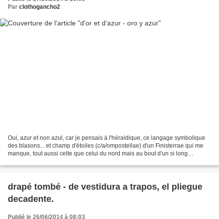
Par
clothogancho2
Oui, azur et non azul, car je pensais à l'héraldique, ce langage symbolique
des blasons... et champ d'étoiles (c/a/ompostellae) d'un Finisterrae qui me
manque, tout aussi celte que celui du nord mais au bout d'un si long
chemin... Etoiles d'azur sur fond...
drapé tombé - de vestidura a trapos, el pliegue
decadente.
Publié le 26/06/2014 à 08:03